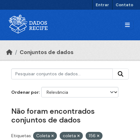
Ir para o conteúdo principal
Entrar
Contato
Conjuntos de dados
Ordenar por
Não foram encontrados
conjuntos de dados
Etiquetas:
Coleta
coleta
156