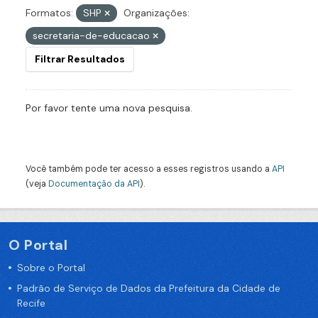
Formatos:
SHP
Organizações:
secretaria-de-educacao
Filtrar Resultados
Por favor tente uma nova pesquisa.
Você também pode ter acesso a esses registros usando a
API
(veja
Documentação da API
).
O Portal
Sobre o Portal
Padrão de Serviço de Dados da Prefeitura da Cidade de
Recife