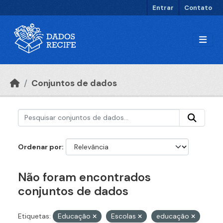
Ir para o conteúdo principal
Entrar
Contato
Conjuntos de dados
Ordenar por
Não foram encontrados
conjuntos de dados
Etiquetas:
Educação
Escolas
educação