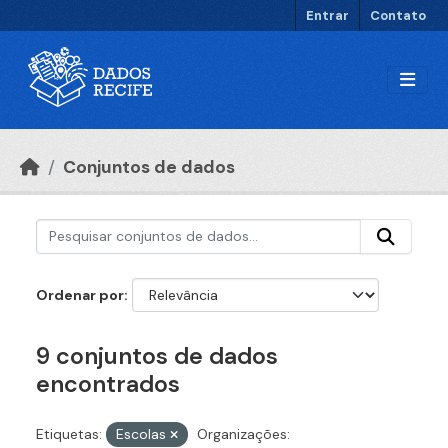
Ir para o conteúdo principal
Entrar
Contato
Conjuntos de dados
Ordenar por
9 conjuntos de dados
encontrados
Etiquetas:
Escolas
Organizações: