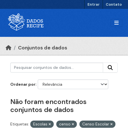
Ir para o conteúdo principal
Entrar
Contato
Conjuntos de dados
Ordenar por
Não foram encontrados
conjuntos de dados
Etiquetas:
Escolas
censo
Censo Escolar