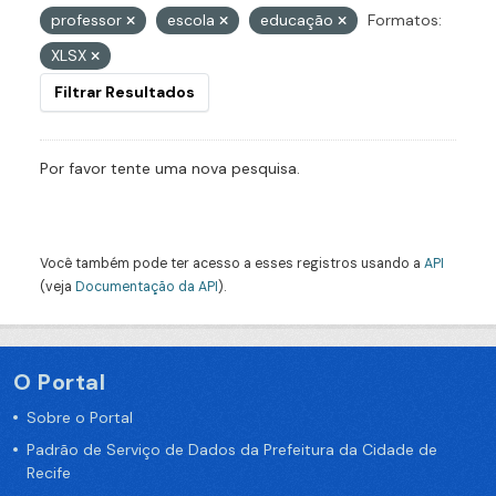
professor
escola
educação
Formatos:
XLSX
Filtrar Resultados
Por favor tente uma nova pesquisa.
Você também pode ter acesso a esses registros usando a
API
(veja
Documentação da API
).
O Portal
Sobre o Portal
Padrão de Serviço de Dados da Prefeitura da Cidade de
Recife