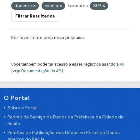
docente
escola
Formatos:
SHP
Filtrar Resultados
Por favor tente uma nova pesquisa.
Você também pode ter acesso a esses registros usando a
API
(veja
Documentação da API
).
O Portal
Sobre o Portal
Padrão de Serviço de Dados da Prefeitura da Cidade de
Recife
Padrões de Publicação dos Dados no Portal de Dados
Abertos do Recife