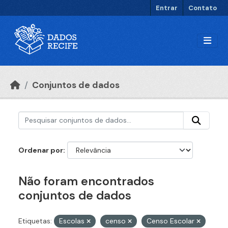
Ir para o conteúdo principal
Entrar
Contato
Conjuntos de dados
Ordenar por
Não foram encontrados
conjuntos de dados
Etiquetas:
Escolas
censo
Censo Escolar