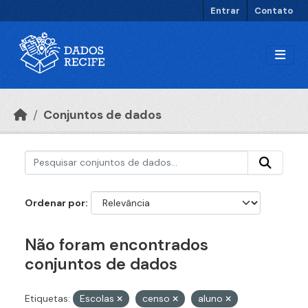
Ir para o conteúdo principal
Entrar
Contato
Conjuntos de dados
Ordenar por
Não foram encontrados
conjuntos de dados
Etiquetas:
Escolas
censo
aluno