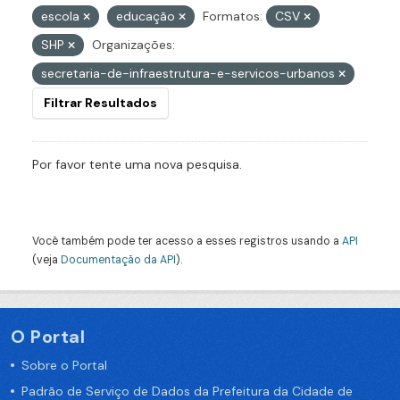
escola
educação
Formatos:
CSV
SHP
Organizações:
secretaria-de-infraestrutura-e-servicos-urbanos
Filtrar Resultados
Por favor tente uma nova pesquisa.
Você também pode ter acesso a esses registros usando a
API
(veja
Documentação da API
).
O Portal
Sobre o Portal
Padrão de Serviço de Dados da Prefeitura da Cidade de