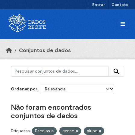
Ir para o conteúdo principal
Entrar
Contato
Conjuntos de dados
Ordenar por
Não foram encontrados
conjuntos de dados
Etiquetas:
Escolas
censo
aluno