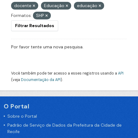
docente
Educação
educação
Formatos:
SHP
Filtrar Resultados
Por favor tente uma nova pesquisa.
Você também pode ter acesso a esses registros usando a
API
(veja
Documentação da API
).
O Portal
Sobre o Portal
Padrão de Serviço de Dados da Prefeitura da Cidade de
Recife