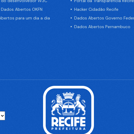
a do desenvolvedor W3C
Portal da Transparência Recife
e Dados Abertos OKFN
Hacker Cidadão Recife
bertos para um dia a dia
Dados Abertos Governo Feder
Dados Abertos Pernambuco