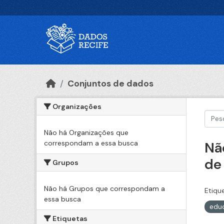
Ir para o conteúdo principal
Conjuntos de dados
Organizações
Não há Organizações que
correspondam a essa busca
Nã
de
Grupos
Não há Grupos que correspondam a
Etiqu
essa busca
edu
Etiquetas