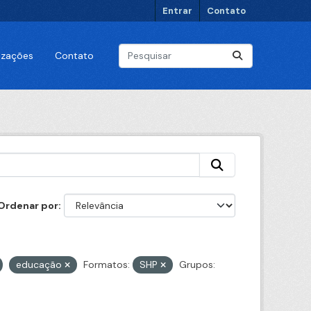
Entrar
Contato
lizações
Contato
Ordenar por
educação
Formatos:
SHP
Grupos: