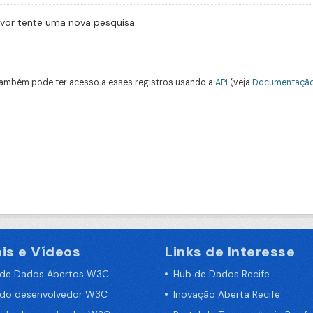
avor tente uma nova pesquisa.
ambém pode ter acesso a esses registros usando a
API
(veja
Documentação
is e Vídeos
Links de Interesse
 de Dados Abertos W3C
Hub de Dados Recife
 do desenvolvedor W3C
Inovação Aberta Recife