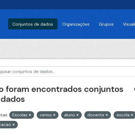
Conjuntos de dados
Organizações
Grupos
Visua
o foram encontrados conjuntos
 dados
etas:
Escolas
censo
aluno
docente
escola
cacao