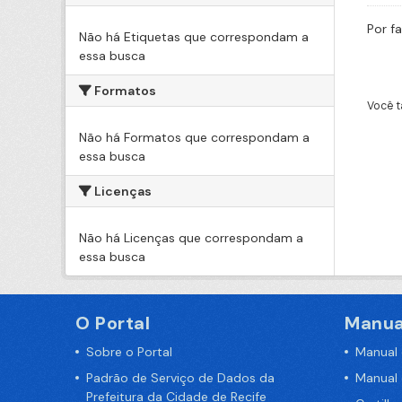
Por f
Não há Etiquetas que correspondam a
essa busca
Formatos
Você t
Não há Formatos que correspondam a
essa busca
Licenças
Não há Licenças que correspondam a
essa busca
O Portal
Manua
Sobre o Portal
Manual
Padrão de Serviço de Dados da
Manual
Prefeitura da Cidade de Recife