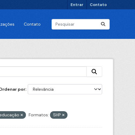
Entrar
Contato
lizações
Contato
Ordenar por
educação
Formatos:
SHP