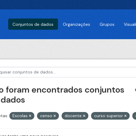
Conjuntos de dados
Organizações
Grupos
Visua
o foram encontrados conjuntos
 dados
etas:
Escolas
censo
docente
curso superior