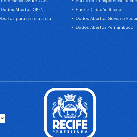
a do desenvolvedor W3C
Portal da Transparência Recife
e Dados Abertos OKFN
Hacker Cidadão Recife
bertos para um dia a dia
Dados Abertos Governo Feder
Dados Abertos Pernambuco