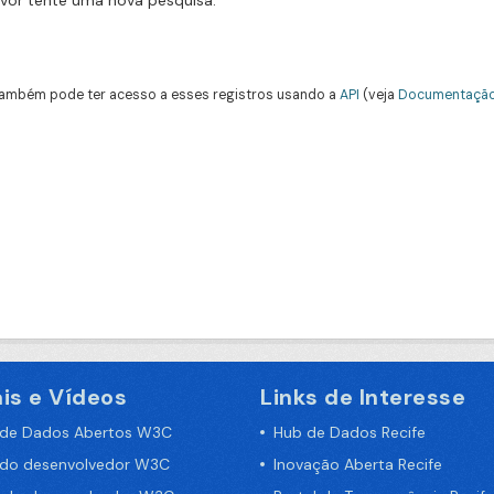
avor tente uma nova pesquisa.
ambém pode ter acesso a esses registros usando a
API
(veja
Documentação
is e Vídeos
Links de Interesse
 de Dados Abertos W3C
Hub de Dados Recife
 do desenvolvedor W3C
Inovação Aberta Recife