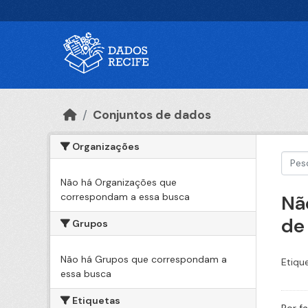
Ir para o conteúdo principal
Conjuntos de dados
Organizações
Não há Organizações que
correspondam a essa busca
Nã
de
Grupos
Não há Grupos que correspondam a
Etiqu
essa busca
Etiquetas