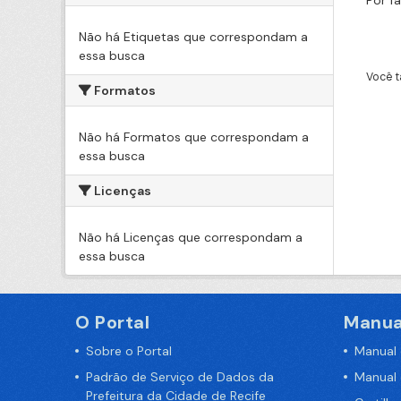
Por f
Não há Etiquetas que correspondam a
essa busca
Você t
Formatos
Não há Formatos que correspondam a
essa busca
Licenças
Não há Licenças que correspondam a
essa busca
O Portal
Manua
Sobre o Portal
Manual
Padrão de Serviço de Dados da
Manual
Prefeitura da Cidade de Recife