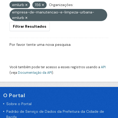
emlurb
156
Organizações:
empresa-de-manutencao-e-limpeza-urbana-
emlurb
Filtrar Resultados
Por favor tente uma nova pesquisa.
Você também pode ter acesso a esses registros usando a
API
(veja
Documentação da API
).
O Portal
Sobre o Portal
Padrão de Serviço de Dados da Prefeitura da Cidade de
Recife