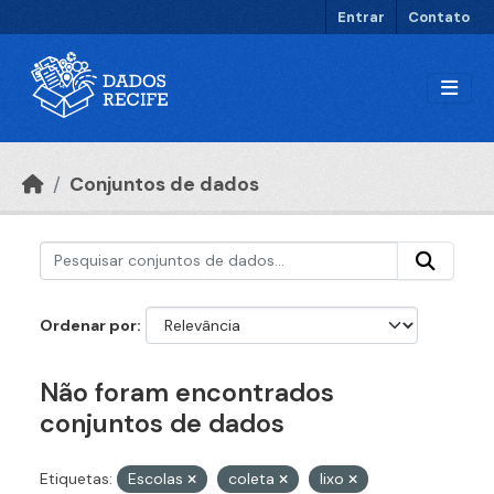
Ir para o conteúdo principal
Entrar
Contato
Conjuntos de dados
Ordenar por
Não foram encontrados
conjuntos de dados
Etiquetas:
Escolas
coleta
lixo