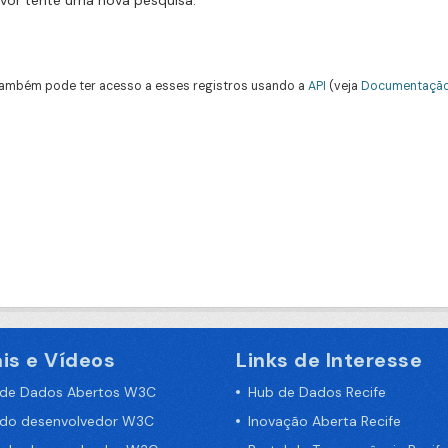
avor tente uma nova pesquisa.
ambém pode ter acesso a esses registros usando a
API
(veja
Documentação
is e Vídeos
Links de Interesse
 de Dados Abertos W3C
Hub de Dados Recife
 do desenvolvedor W3C
Inovação Aberta Recife