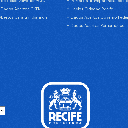
a do desenvolvedor W3C
Portal da Transparência Recife
e Dados Abertos OKFN
Hacker Cidadão Recife
bertos para um dia a dia
Dados Abertos Governo Feder
Dados Abertos Pernambuco