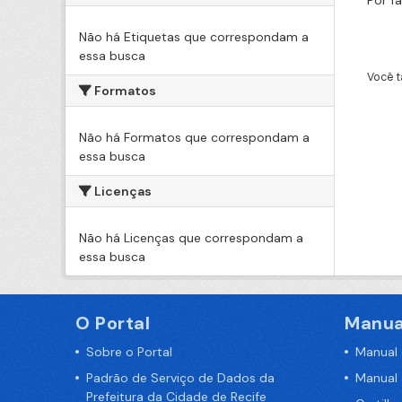
Por f
Não há Etiquetas que correspondam a
essa busca
Você t
Formatos
Não há Formatos que correspondam a
essa busca
Licenças
Não há Licenças que correspondam a
essa busca
O Portal
Manua
Sobre o Portal
Manual
Padrão de Serviço de Dados da
Manual
Prefeitura da Cidade de Recife