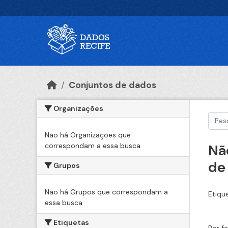
Ir para o conteúdo principal
Conjuntos de dados
Organizações
Não há Organizações que
correspondam a essa busca
Nã
de
Grupos
Não há Grupos que correspondam a
Etiqu
essa busca
Etiquetas