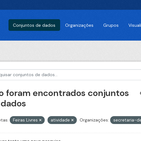
Conjuntos de dados
Organizações
Grupos
Visua
o foram encontrados conjuntos
 dados
etas:
Feiras Livres
atividade
Organizações:
secretaria-d