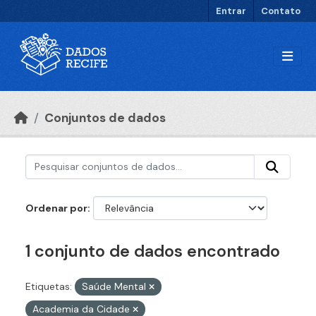
Ir para o conteúdo principal
Entrar
Contato
Conjuntos de dados
Ordenar por
1 conjunto de dados encontrado
Etiquetas:
Saúde Mental
Academia da Cidade