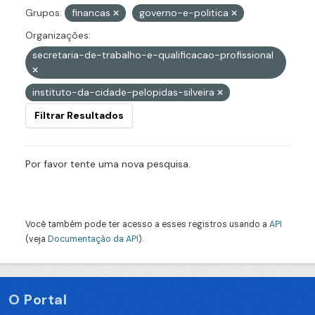
Grupos:
financas
governo-e-politica
Organizações:
secretaria-de-trabalho-e-qualificacao-profissional
instituto-da-cidade-pelopidas-silveira
Filtrar Resultados
Por favor tente uma nova pesquisa.
Você também pode ter acesso a esses registros usando a
API
(veja
Documentação da API
).
O Portal