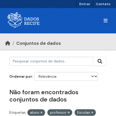
Ir para o conteúdo principal
Entrar
Contato
Conjuntos de dados
Ordenar por
Não foram encontrados
conjuntos de dados
Etiquetas:
aluno
professor
Escolas