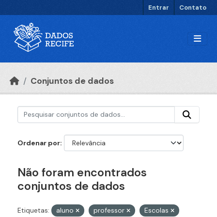
Ir para o conteúdo principal
Entrar
Contato
Conjuntos de dados
Ordenar por
Não foram encontrados
conjuntos de dados
Etiquetas:
aluno
professor
Escolas