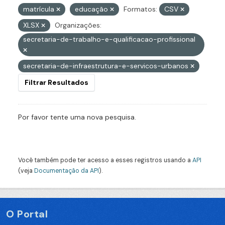
matrícula
educação
Formatos:
CSV
XLSX
Organizações:
secretaria-de-trabalho-e-qualificacao-profissional
secretaria-de-infraestrutura-e-servicos-urbanos
Filtrar Resultados
Por favor tente uma nova pesquisa.
Você também pode ter acesso a esses registros usando a
API
(veja
Documentação da API
).
O Portal