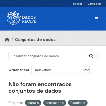
Ir para o conteúdo principal
Entrar
Contato
Conjuntos de dados
Ordenar por
Não foram encontrados
conjuntos de dados
Etiquetas:
aluno
professor
Escolas