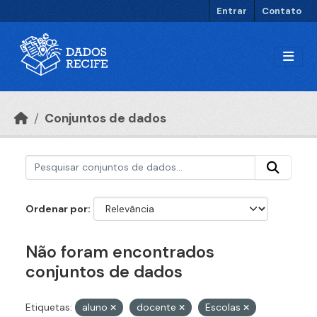
Ir para o conteúdo principal
Entrar
Contato
Conjuntos de dados
Ordenar por
Não foram encontrados
conjuntos de dados
Etiquetas:
aluno
docente
Escolas