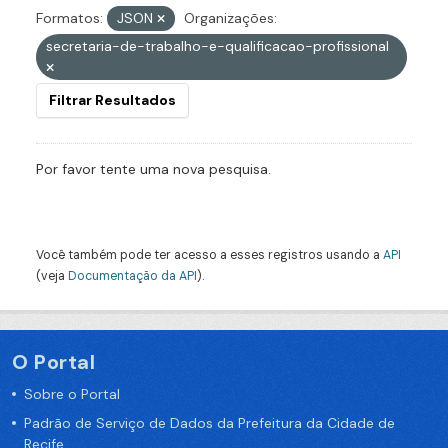
Formatos:
JSON
Organizações:
secretaria-de-trabalho-e-qualificacao-profissional
Filtrar Resultados
Por favor tente uma nova pesquisa.
Você também pode ter acesso a esses registros usando a
API
(veja
Documentação da API
).
O Portal
Sobre o Portal
Padrão de Serviço de Dados da Prefeitura da Cidade de
Recife