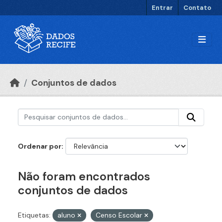
Ir para o conteúdo principal
Entrar
Contato
Conjuntos de dados
Ordenar por
Não foram encontrados
conjuntos de dados
Etiquetas:
aluno
Censo Escolar