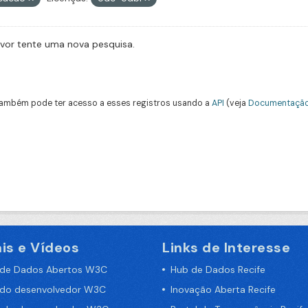
avor tente uma nova pesquisa.
ambém pode ter acesso a esses registros usando a
API
(veja
Documentação
is e Vídeos
Links de Interesse
 de Dados Abertos W3C
Hub de Dados Recife
 do desenvolvedor W3C
Inovação Aberta Recife