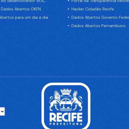
a do desenvolvedor W3C
Portal da Transparência Recife
e Dados Abertos OKFN
Hacker Cidadão Recife
bertos para um dia a dia
Dados Abertos Governo Feder
Dados Abertos Pernambuco