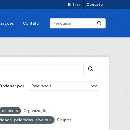
Entrar
Contato
lizações
Contato
Ordenar por
escola
Organizações:
cidade-pelopidas-silveira
Grupos: