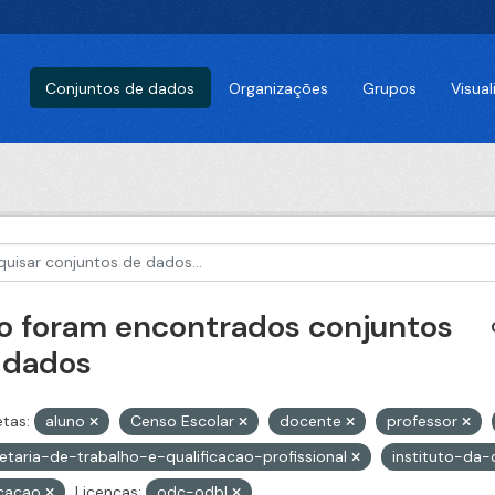
Conjuntos de dados
Organizações
Grupos
Visua
o foram encontrados conjuntos
 dados
etas:
aluno
Censo Escolar
docente
professor
etaria-de-trabalho-e-qualificacao-profissional
instituto-da-
cacao
Licenças:
odc-odbl