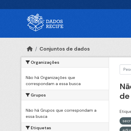
Ir para o conteúdo principal
Conjuntos de dados
Organizações
Não há Organizações que
correspondam a essa busca
Nã
de
Grupos
Não há Grupos que correspondam a
Etiqu
essa busca
secr
Etiquetas
edu