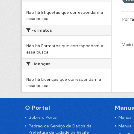
Não há Etiquetas que correspondam a
essa busca
Por f
Formatos
Você t
Não há Formatos que correspondam a
essa busca
Licenças
Não há Licenças que correspondam a
essa busca
O Portal
Manua
Sobre o Portal
Manual
Padrão de Serviço de Dados da
Manual
Prefeitura da Cidade de Recife