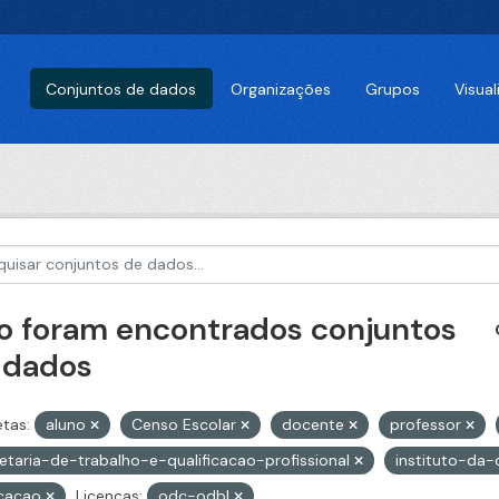
Conjuntos de dados
Organizações
Grupos
Visua
o foram encontrados conjuntos
 dados
etas:
aluno
Censo Escolar
docente
professor
etaria-de-trabalho-e-qualificacao-profissional
instituto-da-
cacao
Licenças:
odc-odbl