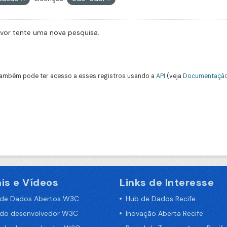
avor tente uma nova pesquisa.
ambém pode ter acesso a esses registros usando a
API
(veja
Documentação
is e Vídeos
Links de Interesse
 de Dados Abertos W3C
Hub de Dados Recife
 do desenvolvedor W3C
Inovação Aberta Recife