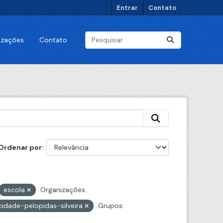
Entrar
Contato
lizações
Contato
Ordenar por
escola
Organizações:
cidade-pelopidas-silveira
Grupos: