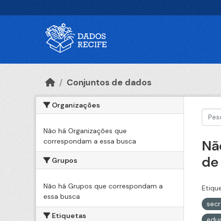
Ir para o conteúdo principal
Conjuntos de dados
Organizações
Não há Organizações que
correspondam a essa busca
Nã
de
Grupos
Não há Grupos que correspondam a
Etiqu
essa busca
secr
Etiquetas
edu