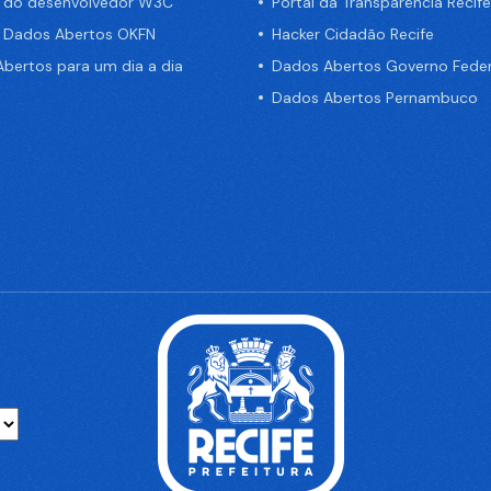
a do desenvolvedor W3C
Portal da Transparência Recife
e Dados Abertos OKFN
Hacker Cidadão Recife
bertos para um dia a dia
Dados Abertos Governo Feder
Dados Abertos Pernambuco