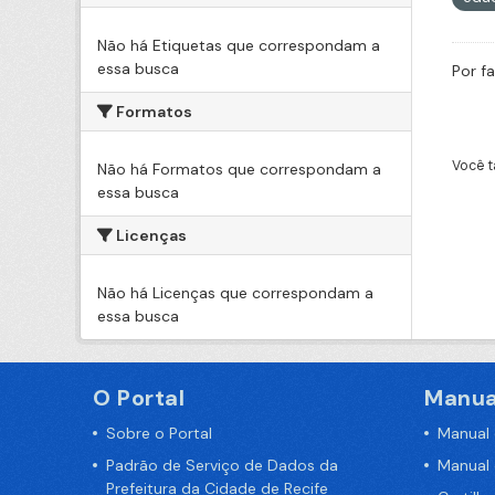
Não há Etiquetas que correspondam a
essa busca
Por f
Formatos
Você t
Não há Formatos que correspondam a
essa busca
Licenças
Não há Licenças que correspondam a
essa busca
O Portal
Manua
Sobre o Portal
Manual
Padrão de Serviço de Dados da
Manual
Prefeitura da Cidade de Recife