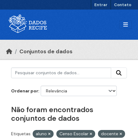
Ir para o conteúdo principal
Entrar
Contato
Conjuntos de dados
Ordenar por
Não foram encontrados
conjuntos de dados
Etiquetas:
aluno
Censo Escolar
docente