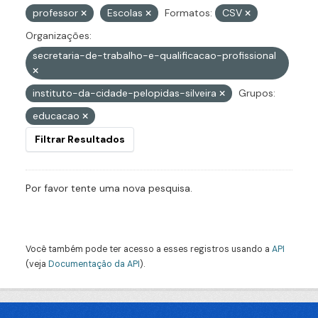
professor
Escolas
Formatos:
CSV
Organizações:
secretaria-de-trabalho-e-qualificacao-profissional
instituto-da-cidade-pelopidas-silveira
Grupos:
educacao
Filtrar Resultados
Por favor tente uma nova pesquisa.
Você também pode ter acesso a esses registros usando a
API
(veja
Documentação da API
).