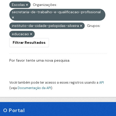
Escolas
Organizações:
secretaria-de-trabalho-e-qualificacao-profissional
instituto-da-cidade-pelopidas-silveira
Grupos:
educacao
Filtrar Resultados
Por favor tente uma nova pesquisa.
Você também pode ter acesso a esses registros usando a
API
(veja
Documentação da API
).
O Portal