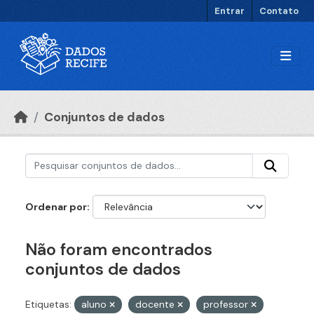
Ir para o conteúdo principal
Entrar
Contato
Conjuntos de dados
Ordenar por
Não foram encontrados
conjuntos de dados
Etiquetas:
aluno
docente
professor