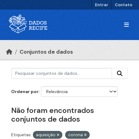
Ir para o conteúdo principal
Entrar
Contato
Conjuntos de dados
Ordenar por
Não foram encontrados
conjuntos de dados
Etiquetas:
aquisição
corona