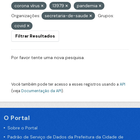
corona vírus
13979
pandemia
Organizações:
secretaria-de-saude
Grupos:
covid
Filtrar Resultados
Por favor tente uma nova pesquisa.
Você também pode ter acesso a esses registros usando a
API
(veja
Documentação da API
).
O Portal
Sobre o Portal
Padrão de Serviço de Dados da Prefeitura da Cidade de