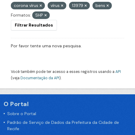
corona vírus
vírus
13979
bens
Formatos:
SHP
Filtrar Resultados
Por favor tente uma nova pesquisa.
Você também pode ter acesso a esses registros usando a
API
(veja
Documentação da API
).
O Portal
Sobre o Portal
Padrão de Serviço de Dados da Prefeitura da Cidade de
Recife