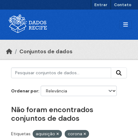
Ir para o conteúdo principal
Entrar
Contato
Conjuntos de dados
Ordenar por
Não foram encontrados
conjuntos de dados
Etiquetas:
aquisição
corona