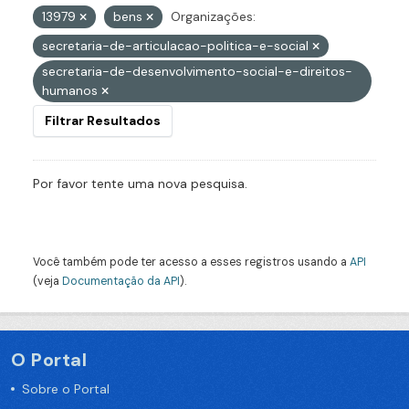
13979
bens
Organizações:
secretaria-de-articulacao-politica-e-social
secretaria-de-desenvolvimento-social-e-direitos-
humanos
Filtrar Resultados
Por favor tente uma nova pesquisa.
Você também pode ter acesso a esses registros usando a
API
(veja
Documentação da API
).
O Portal
Sobre o Portal