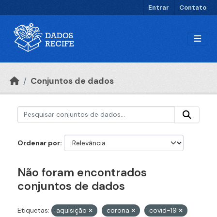
Ir para o conteúdo principal
Entrar
Contato
Conjuntos de dados
Ordenar por
Não foram encontrados
conjuntos de dados
Etiquetas:
aquisição
corona
covid-19