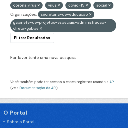
corona vírus
vírus
covid-19
social
Organizações:
secretaria-de-educacao
gabinete-de-projetos-especiais-administracao-
direta-gabpe
Filtrar Resultados
Por favor tente uma nova pesquisa.
Você também pode ter acesso a esses registros usando a
API
(veja
Documentação da API
).
O Portal
Sobre o Portal