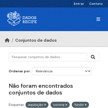
Ir para o conteúdo principal
Entrar
Contato
Conjuntos de dados
Ordenar por
Não foram encontrados
conjuntos de dados
Etiquetas:
aquisição
corona
fundo