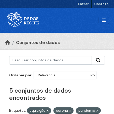
Ir para o conteúdo principal
Entrar
Contato
Conjuntos de dados
Ordenar por
5 conjuntos de dados
encontrados
Etiquetas:
aquisição
corona
pandemia