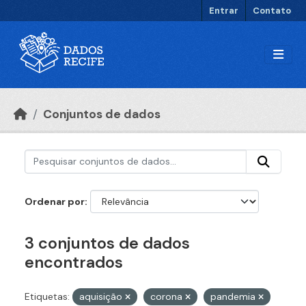
Ir para o conteúdo principal
Entrar
Contato
Conjuntos de dados
Ordenar por
3 conjuntos de dados
encontrados
Etiquetas:
aquisição
corona
pandemia