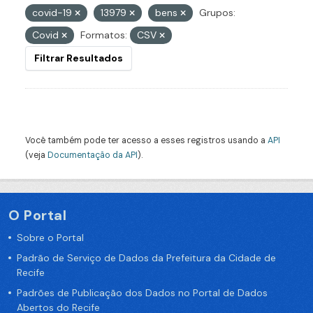
covid-19
13979
bens
Grupos:
Covid
Formatos:
CSV
Filtrar Resultados
Você também pode ter acesso a esses registros usando a
API
(veja
Documentação da API
).
O Portal
Sobre o Portal
Padrão de Serviço de Dados da Prefeitura da Cidade de
Recife
Padrões de Publicação dos Dados no Portal de Dados
Abertos do Recife