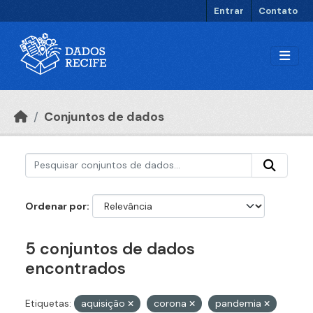
Ir para o conteúdo principal
Entrar
Contato
Conjuntos de dados
Ordenar por
5 conjuntos de dados
encontrados
Etiquetas:
aquisição
corona
pandemia