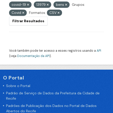
covid-19
13979
bens
Grupos:
Covid
Formatos:
CSV
Filtrar Resultados
Você também pode ter acesso a esses registros usando a
API
(veja
Documentação da API
).
O Portal
Sobre o Portal
Padrão de Serviço de Dados da Prefeitura da Cidade de
Recife
Padrões de Publicação dos Dados no Portal de Dados
Abertos do Recife