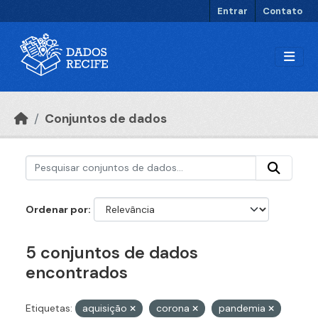
Ir para o conteúdo principal
Entrar
Contato
Conjuntos de dados
Ordenar por
5 conjuntos de dados
encontrados
Etiquetas:
aquisição
corona
pandemia