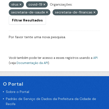
vírus
covid-19
Organizações:
secretaria-de-saude
secretaria-de-financas
Filtrar Resultados
Por favor tente uma nova pesquisa.
Você também pode ter acesso a esses registros usando a
API
(veja
Documentação da API
).
O Portal
Sobre o Portal
Padrão de Serviço de Dados da Prefeitura da Cidade de
Recife