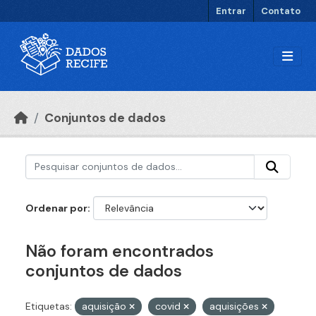
Ir para o conteúdo principal
Entrar
Contato
Conjuntos de dados
Ordenar por
Não foram encontrados
conjuntos de dados
Etiquetas:
aquisição
covid
aquisições