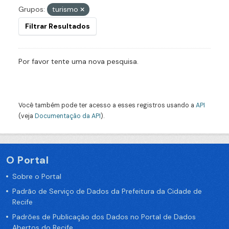
Grupos:
turismo
Filtrar Resultados
Por favor tente uma nova pesquisa.
Você também pode ter acesso a esses registros usando a
API
(veja
Documentação da API
).
O Portal
Sobre o Portal
Padrão de Serviço de Dados da Prefeitura da Cidade de
Recife
Padrões de Publicação dos Dados no Portal de Dados
Abertos do Recife