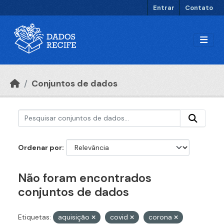
Ir para o conteúdo principal
Entrar
Contato
Conjuntos de dados
Ordenar por
Não foram encontrados
conjuntos de dados
Etiquetas:
aquisição
covid
corona