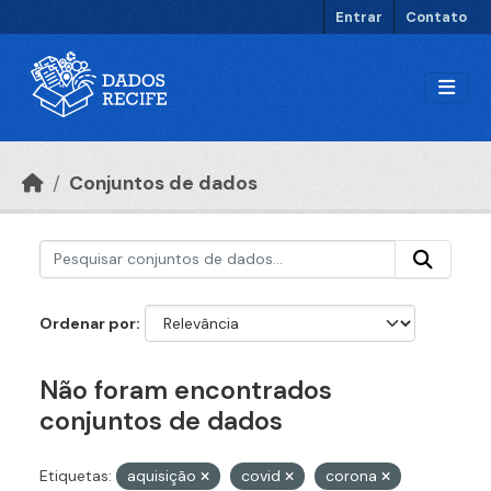
Ir para o conteúdo principal
Entrar
Contato
Conjuntos de dados
Ordenar por
Não foram encontrados
conjuntos de dados
Etiquetas:
aquisição
covid
corona