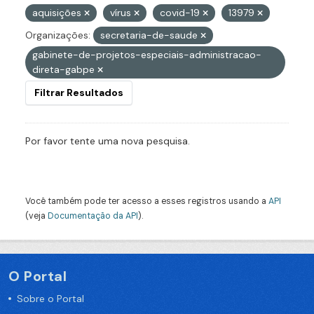
aquisições
vírus
covid-19
13979
Organizações:
secretaria-de-saude
gabinete-de-projetos-especiais-administracao-
direta-gabpe
Filtrar Resultados
Por favor tente uma nova pesquisa.
Você também pode ter acesso a esses registros usando a
API
(veja
Documentação da API
).
O Portal
Sobre o Portal