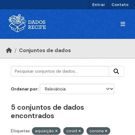
Ir para o conteúdo principal
Entrar
Contato
Conjuntos de dados
Ordenar por
5 conjuntos de dados
encontrados
Etiquetas:
aquisição
covid
corona