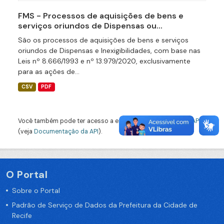
FMS - Processos de aquisições de bens e
serviços oriundos de Dispensas ou...
São os processos de aquisições de bens e serviços
oriundos de Dispensas e Inexigibilidades, com base nas
Leis nº 8.666/1993 e nº 13.979/2020, exclusivamente
para as ações de...
CSV
PDF
Você também pode ter acesso a esses registros usando a
API
(veja
Documentação da API
).
O Portal
Sobre o Portal
Padrão de Serviço de Dados da Prefeitura da Cidade de
Recife