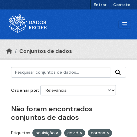
Ir para o conteúdo principal
Entrar
Contato
Conjuntos de dados
Ordenar por
Não foram encontrados
conjuntos de dados
Etiquetas:
aquisição
covid
corona