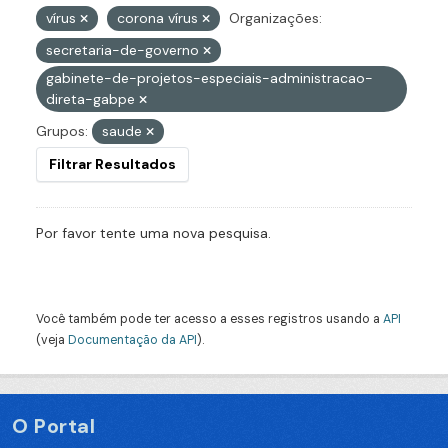
vírus
corona vírus
Organizações:
secretaria-de-governo
gabinete-de-projetos-especiais-administracao-
direta-gabpe
Grupos:
saude
Filtrar Resultados
Por favor tente uma nova pesquisa.
Você também pode ter acesso a esses registros usando a
API
(veja
Documentação da API
).
O Portal