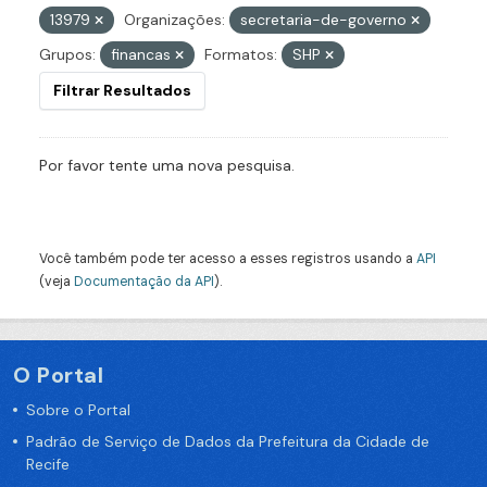
13979
Organizações:
secretaria-de-governo
Grupos:
financas
Formatos:
SHP
Filtrar Resultados
Por favor tente uma nova pesquisa.
Você também pode ter acesso a esses registros usando a
API
(veja
Documentação da API
).
O Portal
Sobre o Portal
Padrão de Serviço de Dados da Prefeitura da Cidade de
Recife