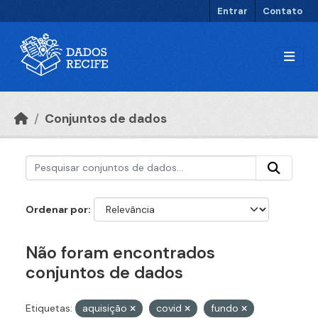
Ir para o conteúdo principal
Entrar
Contato
Conjuntos de dados
Ordenar por
Não foram encontrados
conjuntos de dados
Etiquetas:
aquisição
covid
fundo