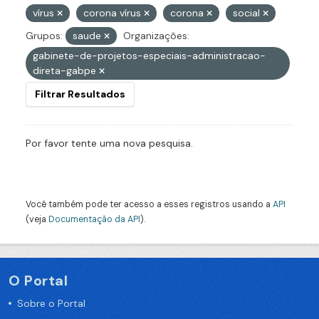
vírus
corona vírus
corona
social
Grupos:
saude
Organizações:
gabinete-de-projetos-especiais-administracao-
direta-gabpe
Filtrar Resultados
Por favor tente uma nova pesquisa.
Você também pode ter acesso a esses registros usando a
API
(veja
Documentação da API
).
O Portal
Sobre o Portal