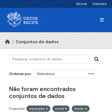
Ir para o conteúdo principal
Entrar
Contato
Conjuntos de dados
Ordenar por
Não foram encontrados
conjuntos de dados
Etiquetas:
aquisição
covid
fundo