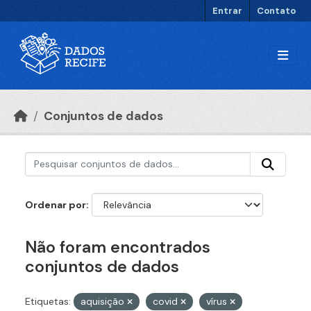
Ir para o conteúdo principal
Entrar
Contato
Conjuntos de dados
Ordenar por
Não foram encontrados
conjuntos de dados
Etiquetas:
aquisição
covid
vírus