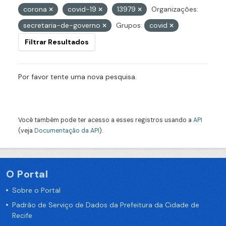
corona
covid-19
13979
Organizações:
secretaria-de-governo
Grupos:
covid
Filtrar Resultados
Por favor tente uma nova pesquisa.
Você também pode ter acesso a esses registros usando a
API
(veja
Documentação da API
).
O Portal
Sobre o Portal
Padrão de Serviço de Dados da Prefeitura da Cidade de
Recife