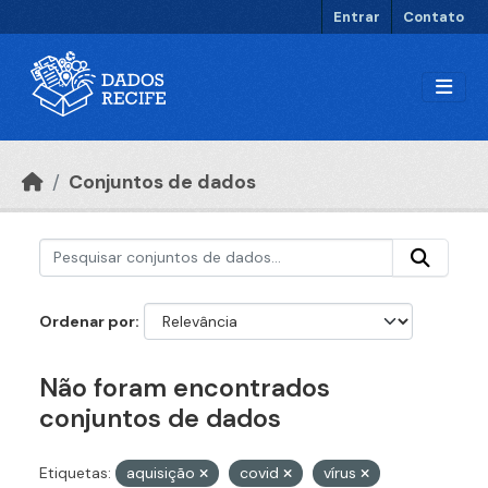
Ir para o conteúdo principal
Entrar
Contato
Conjuntos de dados
Ordenar por
Não foram encontrados
conjuntos de dados
Etiquetas:
aquisição
covid
vírus