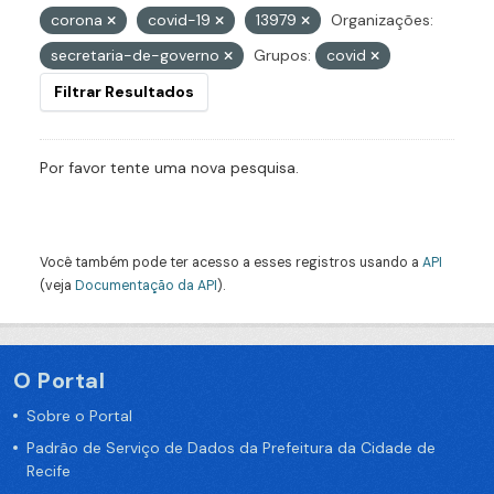
corona
covid-19
13979
Organizações:
secretaria-de-governo
Grupos:
covid
Filtrar Resultados
Por favor tente uma nova pesquisa.
Você também pode ter acesso a esses registros usando a
API
(veja
Documentação da API
).
O Portal
Sobre o Portal
Padrão de Serviço de Dados da Prefeitura da Cidade de
Recife