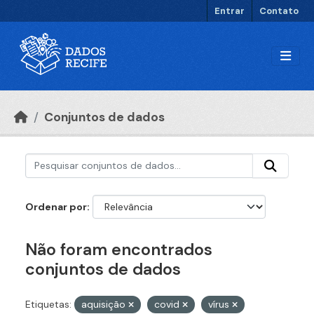
Ir para o conteúdo principal
Entrar
Contato
Conjuntos de dados
Ordenar por
Não foram encontrados
conjuntos de dados
Etiquetas:
aquisição
covid
vírus