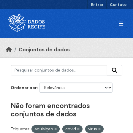
Ir para o conteúdo principal
Entrar
Contato
Conjuntos de dados
Ordenar por
Não foram encontrados
conjuntos de dados
Etiquetas:
aquisição
covid
vírus