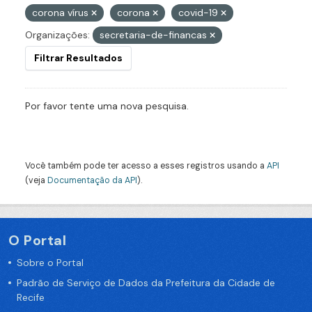
corona vírus
corona
covid-19
Organizações:
secretaria-de-financas
Filtrar Resultados
Por favor tente uma nova pesquisa.
Você também pode ter acesso a esses registros usando a
API
(veja
Documentação da API
).
O Portal
Sobre o Portal
Padrão de Serviço de Dados da Prefeitura da Cidade de
Recife