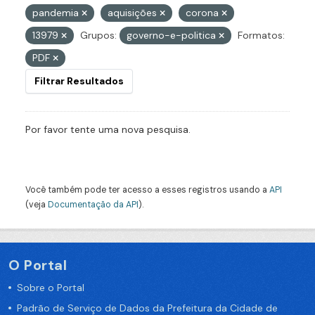
pandemia
aquisições
corona
13979
Grupos:
governo-e-politica
Formatos:
PDF
Filtrar Resultados
Por favor tente uma nova pesquisa.
Você também pode ter acesso a esses registros usando a
API
(veja
Documentação da API
).
O Portal
Sobre o Portal
Padrão de Serviço de Dados da Prefeitura da Cidade de