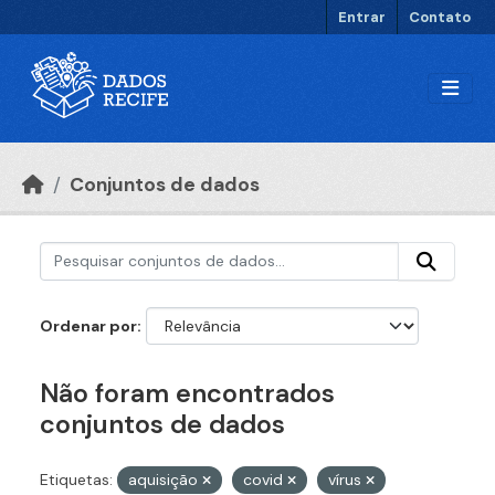
Ir para o conteúdo principal
Entrar
Contato
Conjuntos de dados
Ordenar por
Não foram encontrados
conjuntos de dados
Etiquetas:
aquisição
covid
vírus