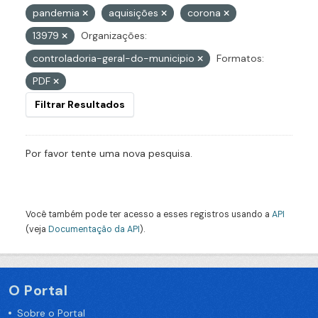
pandemia
aquisições
corona
13979
Organizações:
controladoria-geral-do-municipio
Formatos:
PDF
Filtrar Resultados
Por favor tente uma nova pesquisa.
Você também pode ter acesso a esses registros usando a
API
(veja
Documentação da API
).
O Portal
Sobre o Portal