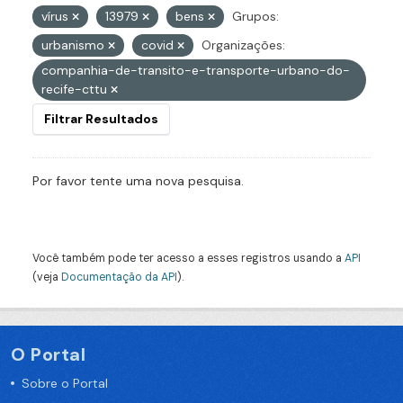
vírus
13979
bens
Grupos:
urbanismo
covid
Organizações:
companhia-de-transito-e-transporte-urbano-do-
recife-cttu
Filtrar Resultados
Por favor tente uma nova pesquisa.
Você também pode ter acesso a esses registros usando a
API
(veja
Documentação da API
).
O Portal
Sobre o Portal