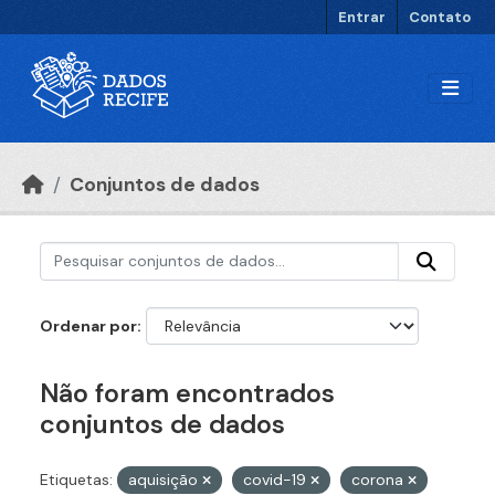
Ir para o conteúdo principal
Entrar
Contato
Conjuntos de dados
Ordenar por
Não foram encontrados
conjuntos de dados
Etiquetas:
aquisição
covid-19
corona