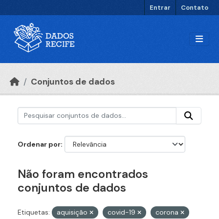
Ir para o conteúdo principal
Entrar
Contato
Conjuntos de dados
Ordenar por
Não foram encontrados
conjuntos de dados
Etiquetas:
aquisição
covid-19
corona