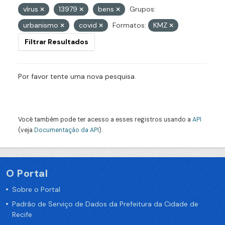
vírus
13979
bens
Grupos:
urbanismo
covid
Formatos:
KMZ
Filtrar Resultados
Por favor tente uma nova pesquisa.
Você também pode ter acesso a esses registros usando a
API
(veja
Documentação da API
).
O Portal
Sobre o Portal
Padrão de Serviço de Dados da Prefeitura da Cidade de
Recife