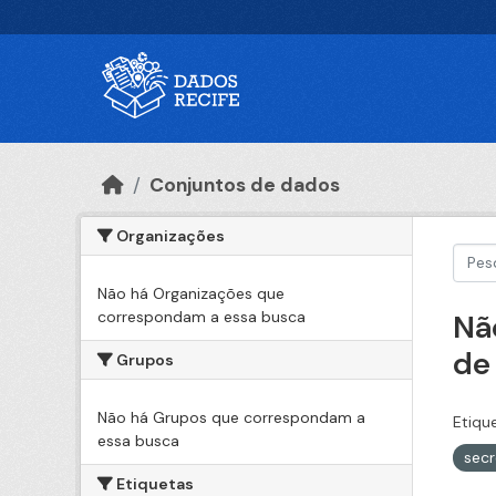
Ir para o conteúdo principal
Conjuntos de dados
Organizações
Não há Organizações que
correspondam a essa busca
Nã
de
Grupos
Não há Grupos que correspondam a
Etiqu
essa busca
sec
Etiquetas