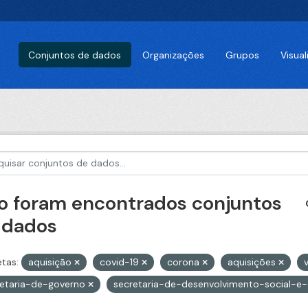
Conjuntos de dados
Organizações
Grupos
Visua
o foram encontrados conjuntos
 dados
etas:
aquisição
covid-19
corona
aquisições
retaria-de-governo
secretaria-de-desenvolvimento-social-e