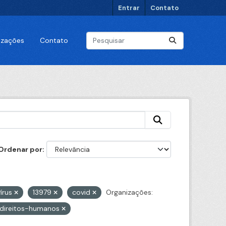
Entrar
Contato
lizações
Contato
Ordenar por
vírus
13979
covid
Organizações:
-direitos-humanos