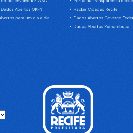
a do desenvolvedor W3C
Portal da Transparência Recife
e Dados Abertos OKFN
Hacker Cidadão Recife
bertos para um dia a dia
Dados Abertos Governo Feder
Dados Abertos Pernambuco