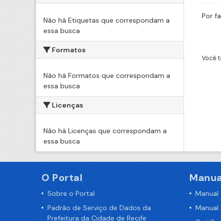
Por f
Não há Etiquetas que correspondam a
essa busca
Formatos
Você t
Não há Formatos que correspondam a
essa busca
Licenças
Não há Licenças que correspondam a
essa busca
O Portal
Manua
Sobre o Portal
Manual
Padrão de Serviço de Dados da
Manual
Prefeitura da Cidade de Recife