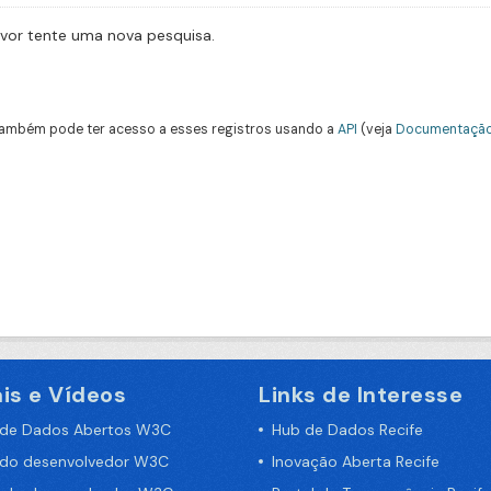
avor tente uma nova pesquisa.
ambém pode ter acesso a esses registros usando a
API
(veja
Documentação
is e Vídeos
Links de Interesse
 de Dados Abertos W3C
Hub de Dados Recife
 do desenvolvedor W3C
Inovação Aberta Recife