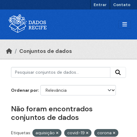
Ir para o conteúdo principal
Entrar
Contato
Conjuntos de dados
Ordenar por
Não foram encontrados
conjuntos de dados
Etiquetas:
aquisição
covid-19
corona