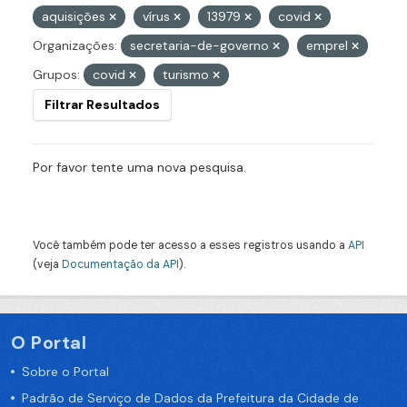
aquisições
vírus
13979
covid
Organizações:
secretaria-de-governo
emprel
Grupos:
covid
turismo
Filtrar Resultados
Por favor tente uma nova pesquisa.
Você também pode ter acesso a esses registros usando a
API
(veja
Documentação da API
).
O Portal
Sobre o Portal
Padrão de Serviço de Dados da Prefeitura da Cidade de