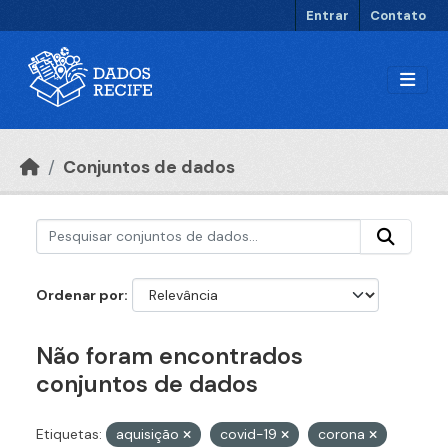
Ir para o conteúdo principal
Entrar
Contato
Conjuntos de dados
Ordenar por
Não foram encontrados
conjuntos de dados
Etiquetas:
aquisição
covid-19
corona