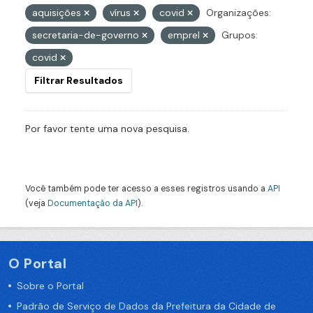
aquisições
vírus
covid
Organizações:
secretaria-de-governo
emprel
Grupos:
covid
Filtrar Resultados
Por favor tente uma nova pesquisa.
Você também pode ter acesso a esses registros usando a
API
(veja
Documentação da API
).
O Portal
Sobre o Portal
Padrão de Serviço de Dados da Prefeitura da Cidade de