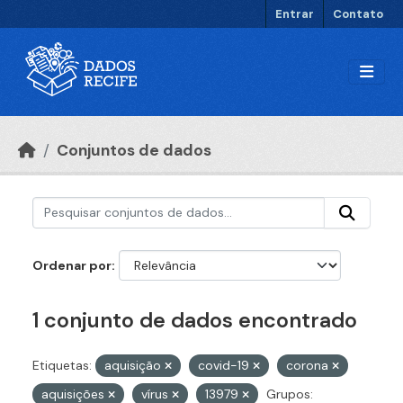
Ir para o conteúdo principal
Entrar
Contato
Conjuntos de dados
Ordenar por
1 conjunto de dados encontrado
Etiquetas:
aquisição
covid-19
corona
aquisições
vírus
13979
Grupos: