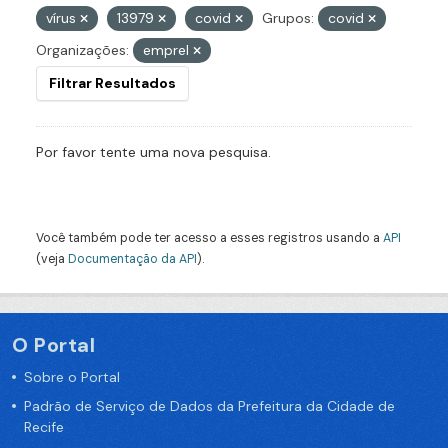
vírus
13979
covid
Grupos:
covid
Organizações:
emprel
Filtrar Resultados
Por favor tente uma nova pesquisa.
Você também pode ter acesso a esses registros usando a
API
(veja
Documentação da API
).
O Portal
Sobre o Portal
Padrão de Serviço de Dados da Prefeitura da Cidade de
Recife