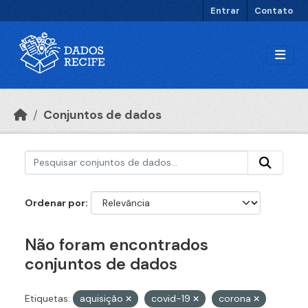
Ir para o conteúdo principal
Entrar
Contato
Conjuntos de dados
Ordenar por
Não foram encontrados
conjuntos de dados
Etiquetas:
aquisição
covid-19
corona