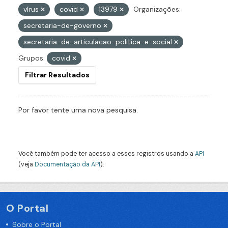
vírus
covid
13979
Organizações:
secretaria-de-governo
secretaria-de-articulacao-politica-e-social
Grupos:
covid
Filtrar Resultados
Por favor tente uma nova pesquisa.
Você também pode ter acesso a esses registros usando a
API
(veja
Documentação da API
).
O Portal
Sobre o Portal