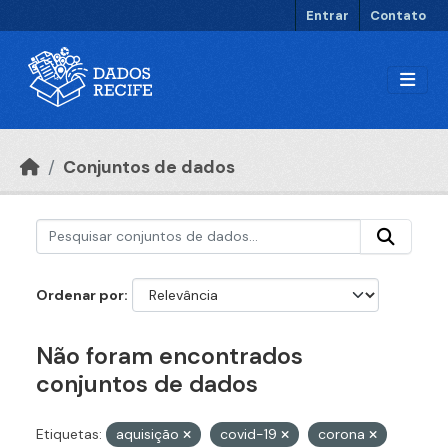
Ir para o conteúdo principal
Entrar
Contato
Conjuntos de dados
Ordenar por
Não foram encontrados
conjuntos de dados
Etiquetas:
aquisição
covid-19
corona